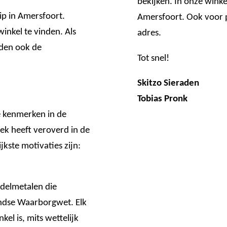
bekijken. In onze winke
ip in Amersfoort.
Amersfoort. Ook voor pe
inkel te vinden. Als
adres.
eden ook de
Tot snel!
Skitzo Sieraden
Tobias Pronk
e kenmerken in de
lek heeft veroverd in de
jkste motivaties zijn:
edelmetalen die
andse Waarborgwet. Elk
kel is, mits wettelijk